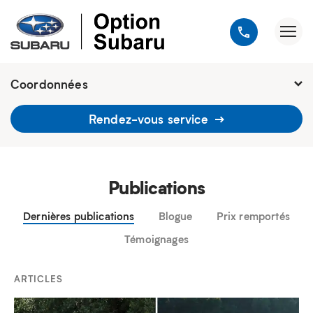
Coordonnées
1900, avenue Jules-Verne, Québec
Rendez-vous service
G2G 2R2
418 648-9518
Publications
Dernières publications
Blogue
Prix remportés
Témoignages
ARTICLES