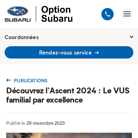
Coordonnées
1900, avenue Jules-Verne, Québec
Rendez-vous service
G2G 2R2
418 648-9518
PUBLICATIONS
Découvrez l’Ascent 2024 : Le VUS
familial par excellence
29 novembre 2023
Publié le