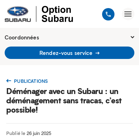
Coordonnées
1900, avenue Jules-Verne, Québec
Rendez-vous service
G2G 2R2
418 648-9518
PUBLICATIONS
Déménager avec un Subaru : un
déménagement sans tracas, c’est
possible!
26 juin 2025
Publié le