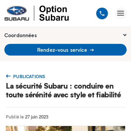
Coordonnées
1900, avenue Jules-Verne, Québec
Rendez-vous service
G2G 2R2
418 648-9518
PUBLICATIONS
La sécurité Subaru : conduire en
toute sérénité avec style et fiabilité
27 juin 2023
Publié le