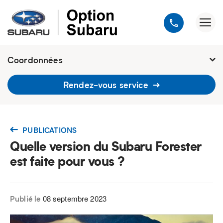
Coordonnées
1900, avenue Jules-Verne, Québec
Rendez-vous service
G2G 2R2
418 648-9518
PUBLICATIONS
Quelle version du Subaru Forester
est faite pour vous ?
08 septembre 2023
Publié le