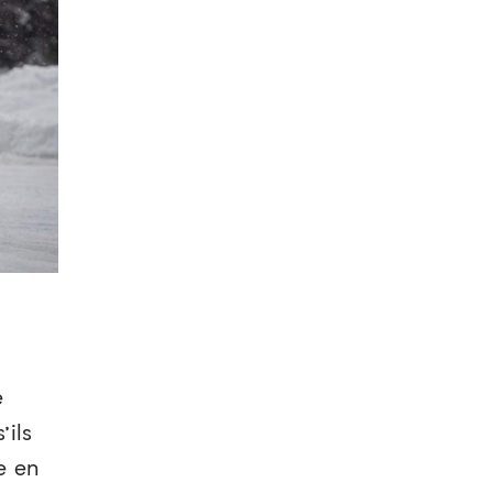
e
’ils
e en