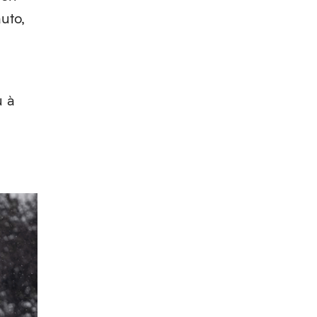
auto,
u à