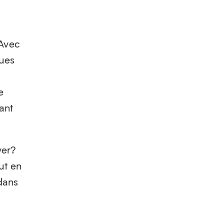
 Avec
oues
e
ant
ver?
ut en
dans