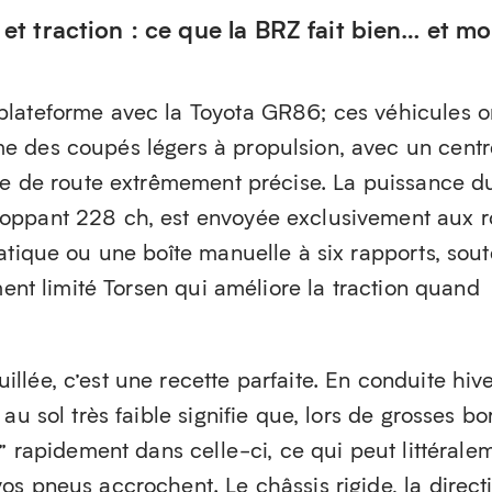
 et traction : ce que la BRZ fait bien… et mo
plateforme avec la Toyota GR86; ces véhicules o
e des coupés légers à propulsion, avec un centr
nue de route extrêmement précise. La puissance d
oppant 228 ch, est envoyée exclusivement aux 
atique ou une boîte manuelle à six rapports, sou
ment limité Torsen qui améliore la traction quand
lée, c’est une recette parfaite. En conduite hive
au sol très faible signifie que, lors de grosses b
e” rapidement dans celle-ci, ce qui peut littérale
s pneus accrochent. Le châssis rigide, la direct