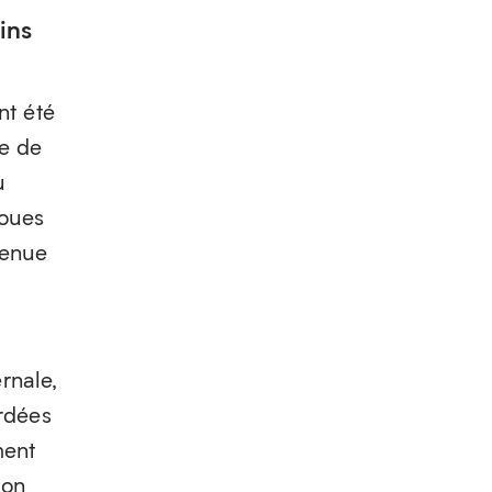
ins
nt été
e de
u
roues
tenue
rnale,
ordées
ment
ion