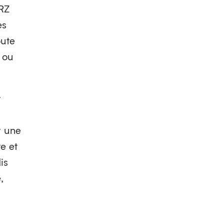
BRZ
es
oute
 ou
t
t une
e et
is
,