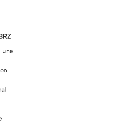
 BRZ
à une
ion
mal
e