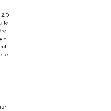
 2,0
uite
tre
ges.
ent
 sur
eur