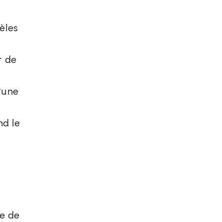
èles
r de
’une
nd le
ce de