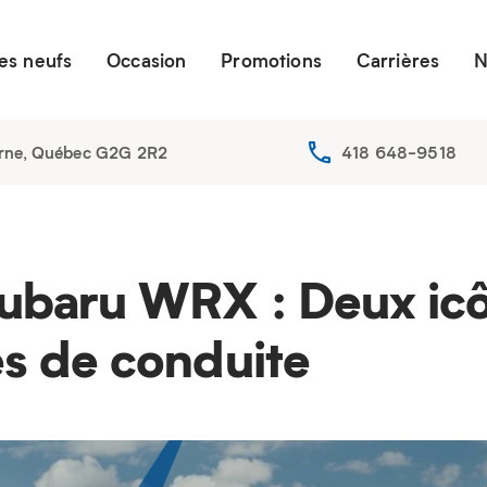
es neufs
Occasion
Promotions
Carrières
N
erne, Québec G2G 2R2
418 648-9518
ubaru WRX : Deux icô
s de conduite