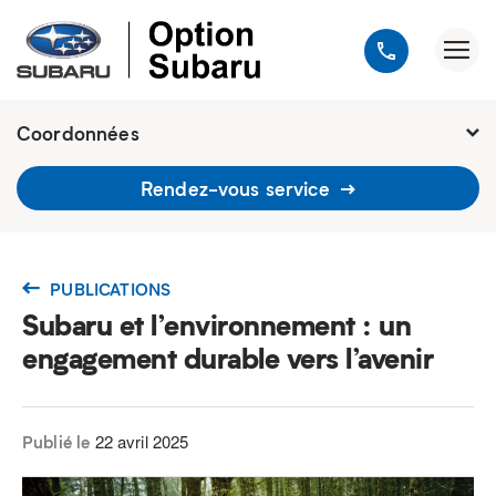
Coordonnées
1900, avenue Jules-Verne, Québec
Rendez-vous service
G2G 2R2
418 648-9518
PUBLICATIONS
Subaru et l’environnement : un
engagement durable vers l’avenir
22 avril 2025
Publié le