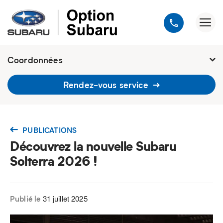
Coordonnées
1900, avenue Jules-Verne, Québec
Rendez-vous service
G2G 2R2
418 648-9518
PUBLICATIONS
Découvrez la nouvelle Subaru
Solterra 2026 !
31 juillet 2025
Publié le