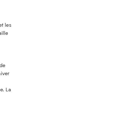
et les
ille
 de
hiver
e. La