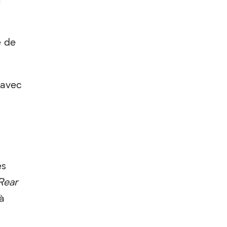
e de
e avec
es
Rear
 à