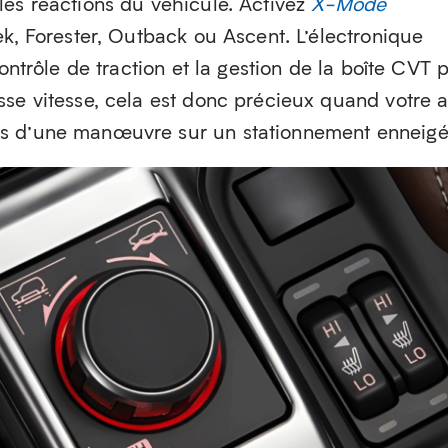
 les réactions du véhicule. Activez
X-Mode
ek, Forester, Outback ou Ascent. L’électronique
contrôle de traction et la gestion de la boîte CVT 
sse vitesse, cela est donc précieux quand votre 
s d’une manœuvre sur un stationnement enneigé