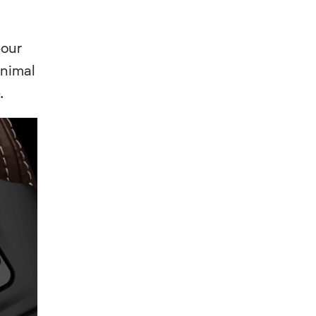
pour
animal
.