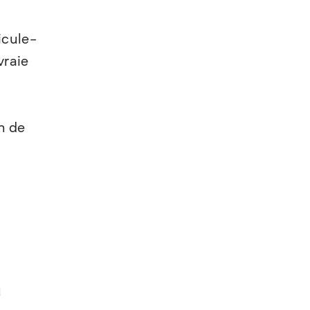
icule-
vraie
n de
u