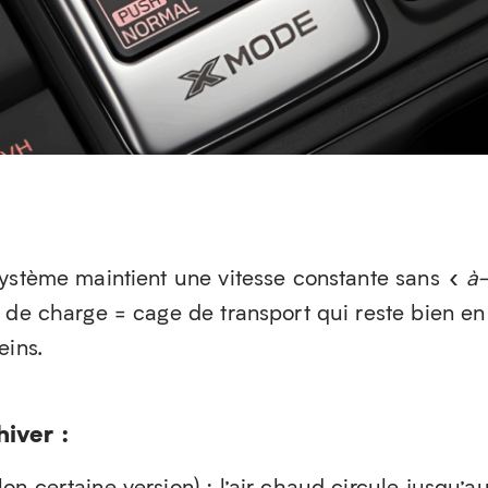
système maintient une vitesse constante sans «
à
 de charge = cage de transport qui reste bien en
eins.
hiver :
lon certaine version) : l’air chaud circule jusqu’a