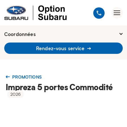
Coordonnées
1900, avenue Jules-Verne, Québec
Rendez-vous service
G2G 2R2
418 648-9518
PROMOTIONS
Impreza 5 portes Commodité
2026