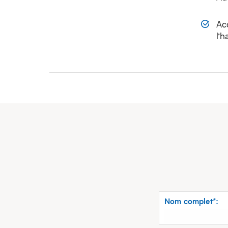
Ac
l’h
Nom complet*: