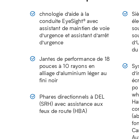
chnologie d’aide à la
Si
conduite EyeSight® avec
éle
assistant de maintien de voie
so
d’urgence et assistant d’arrêt
so
d’urgence
d’
du
Jantes de performance de 18
pouces à 10 rayons en
Sy
alliage d’aluminium léger au
d’
fini noir
écr
po
wh
Phares directionnels à DEL
Ha
(SRH) avec assistance aux
co
feux de route (HBA)
(a
fon
Ca
Au