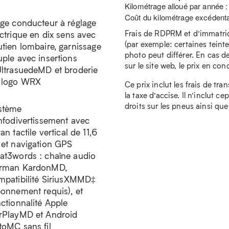
Kilométrage alloué par année 
Coût du kilométrage excédenta
ège conducteur à réglage
Frais de RDPRM et d’immatricu
ctrique en dix sens avec
(par exemple: certaines teintes
utien lombaire, garnissage
photo peut différer. En cas de
uple avec insertions
sur le site web, le prix en conc
UltrasuedeMD et broderie
 logo WRX
Ce prix inclut les frais de tra
la taxe d’accise. Il n’inclut c
droits sur les pneus ainsi que
stème
infodivertissement avec
an tactile vertical de 11,6
 et navigation GPS
at3words : chaîne audio
rman KardonMD,
mpatibilité SiriusXMMD‡
bonnement requis), et
ctionnalité Apple
rPlayMD et Android
toMC sans fil