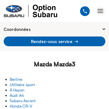
Coordonnées
Fermé : samedi
-
Rendez-vous service
1900, avenue Jules-Verne, Québec
G2G 2R2
418 648-9518
Mazda Mazda3
Berline
Utilitaire sport
À Hayon
Audi A4
Subaru Ascent
Honda CR-V