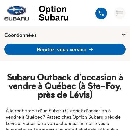
Coordonnées
Présentement ouvert jusqu'à
20h
Rendez-vous service
1900, avenue Jules-Verne, Québec
G2G 2R2
418 648-9518
Subaru Outback d’occasion à
vendre à Québec (à Ste-Foy,
près de Lévis)
À la recherche d’un Subaru Outback d’occasion à
vendre à Québec? Passez chez Option Subaru près de
Lévis et venez faire votre choix parmi notre vaste
inventaire qui comporte un grand choix de véhicules