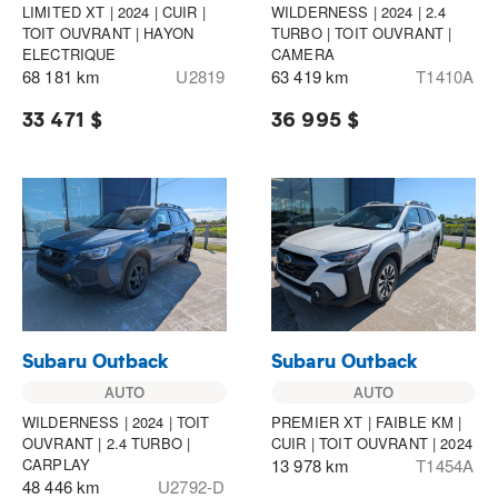
LIMITED XT | 2024 | CUIR |
WILDERNESS | 2024 | 2.4
TOIT OUVRANT | HAYON
TURBO | TOIT OUVRANT |
ELECTRIQUE
CAMERA
68 181 km
U2819
63 419 km
T1410A
33 471 $
36 995 $
Subaru Outback
Subaru Outback
AUTO
AUTO
WILDERNESS | 2024 | TOIT
PREMIER XT | FAIBLE KM |
OUVRANT | 2.4 TURBO |
CUIR | TOIT OUVRANT | 2024
CARPLAY
13 978 km
T1454A
48 446 km
U2792-D