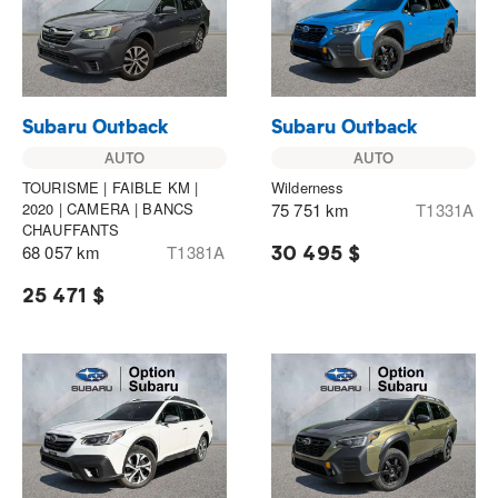
Subaru Outback
Subaru Outback
AUTO
AUTO
TOURISME | FAIBLE KM |
Wilderness
2020 | CAMERA | BANCS
75 751 km
T1331A
CHAUFFANTS
30 495 $
68 057 km
T1381A
25 471 $