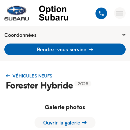
Coordonnées
1900, avenue Jules-Verne, Québec
Rendez-vous service
G2G 2R2
418 648-9518
VÉHICULES NEUFS
Forester Hybride
2025
Galerie photos
Ouvrir la galerie