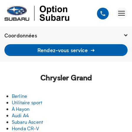
Coordonnées
Fermé : Ouverture
-
Rendez-vous service
1900, avenue Jules-Verne, Québec
G2G 2R2
418 648-9518
Chrysler Grand
Berline
Utilitaire sport
À Hayon
Audi A4
Subaru Ascent
Honda CR-V